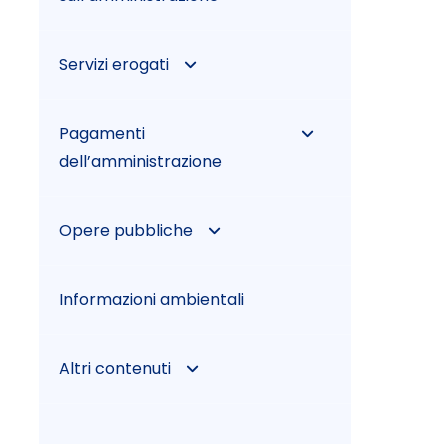
ammissioni ed esclusioni
Canoni di locazione o
Provvedimenti
affitto
Provvedimenti di nomina
Organo di controllo che
Servizi erogati
della commissione
svolge le funzioni di OIV
giudicatrice
Carta dei servizi e standard
Organi di revisione
Pagamenti
di qualità
Avvisi sui risultati della
amministrativa e contabile
dell’amministrazione
procedura di affidamento
Class action
Corte dei conti
Dati sui pagamenti
Opere pubbliche
Contratti
Costi contabilizzati
Indicatore di tempestività
Fase Esecutiva
Atti di programmazione
dei pagamenti
Liste di attesa
Informazioni ambientali
delle opere pubbliche
Riepilogo Contratti
Certificato di
IBAN e pagamenti
Servizi in rete
Altri contenuti
verifica conformità
informatici
Resoconti della gestione
finanziaria dei contratti
Accesso civico
Atti di nomina