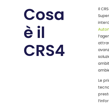
Cosa
Il CR
Super
inter
è il
Auton
l’age
CRS4
attrav
avanz
soluz
ambit
ambie
Le pr
tecno
presta
l’info