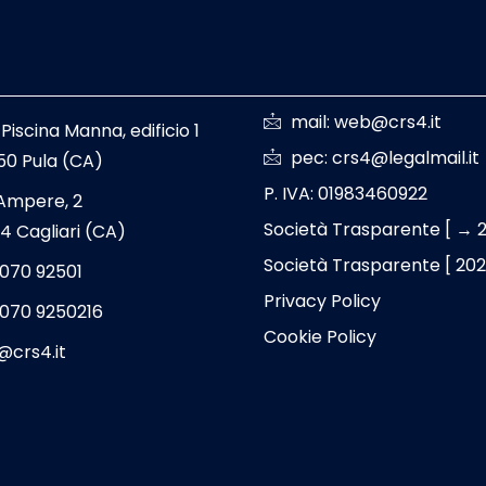
mail: web@crs4.it
 Piscina Manna, edificio 1
pec: crs4@legalmail.it
50 Pula (CA)
P. IVA: 01983460922
 Ampere, 2
Società Trasparente [ → 
4 Cagliari (CA)
Società Trasparente [ 20
 070 92501
Privacy Policy
 070 9250216
Cookie Policy
@crs4.it