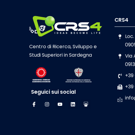
CRS4
Loc.
090
Centro di Ricerca, Sviluppo e
Studi Superiori in Sardegna
Via
0913
+39
+39
Seguici sui social
info