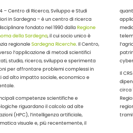
S4 – Centro di Ricerca, Sviluppo e Studi
quant
iori in Sardegna – è un centro di ricerca
appli
disciplinare fondato nel 1990 dalla
Regione
medic
oma della Sardegna
, il cui socio unico è
telem
nzia regionale
Sardegna Ricerche
. Il Centro,
l’agri
erso l’applicazione di metodi scientifici
patri
ati, studia, ricerca, sviluppa e sperimenta
cyber
ioni per affrontare problemi complessi in
Il CRS
i ad alto impatto sociale, economico e
dipen
ntale.
circa 
incipali competenze scientifiche e
Regio
logiche riguardano il calcolo ad alte
region
zioni (HPC), l’intelligenza artificiale,
trami
rmatica visuale e, più recentemente, il