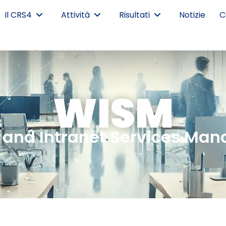
Il CRS4
Attività
Risultati
Notizie
C
WISM
 and Intranet Services Ma