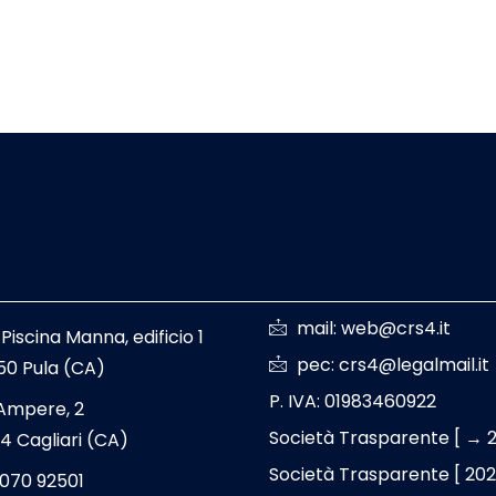
mail: web@crs4.it
 Piscina Manna, edificio 1
pec: crs4@legalmail.it
50 Pula (CA)
P. IVA: 01983460922
 Ampere, 2
Società Trasparente [ → 
4 Cagliari (CA)
Società Trasparente [ 20
 070 92501