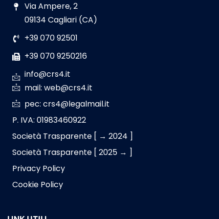
Via Ampere, 2
09134 Cagliari (CA)
+39 070 92501
+39 070 9250216
info@crs4.it
mail: web@crs4.it
pec: crs4@legalmail.it
P. IVA: 01983460922
Società Trasparente [ → 2024 ]
Società Trasparente [ 2025 → ]
Privacy Policy
Cookie Policy
LINK UTILI