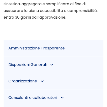
sintetica, aggregata e semplificata al fine di
assicurare la piena accessibilità e comprensibilità,
entro 30 giorni dall’approvazione.
Amministrazione Trasparente
Disposizioni Generali
Piano triennale per la prevenzione della
Organizzazione
corruzione e della trasparenza
Titolari di incarichi politici, di
Atti generali
Consulenti e collaboratori
amministrazione, di direzione o di