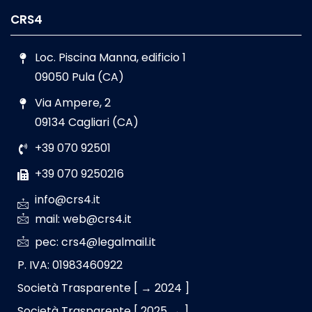
CRS4
Loc. Piscina Manna, edificio 1
09050 Pula (CA)
Via Ampere, 2
09134 Cagliari (CA)
+39 070 92501
+39 070 9250216
info@crs4.it
mail: web@crs4.it
pec: crs4@legalmail.it
P. IVA: 01983460922
Società Trasparente [ → 2024 ]
Società Trasparente [ 2025 → ]