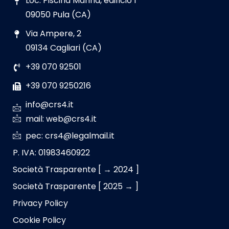
Loc. Piscina Manna, edificio 1
09050 Pula (CA)
Via Ampere, 2
09134 Cagliari (CA)
+39 070 92501
+39 070 9250216
info@crs4.it
mail: web@crs4.it
pec: crs4@legalmail.it
P. IVA: 01983460922
Società Trasparente [ → 2024 ]
Società Trasparente [ 2025 → ]
Privacy Policy
Cookie Policy