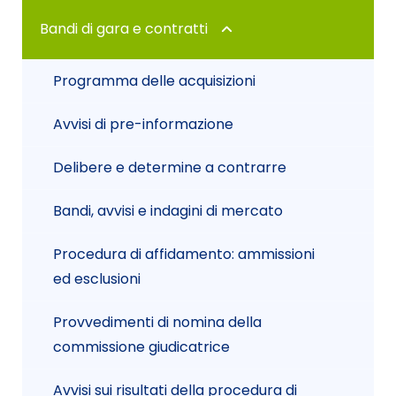
Provvedimenti dirigenti
dipendenti
Benessere organizzativo
Dichiarazioni sostitutive e acquisizione
Bandi di gara e contratti
Contrattazione collettiva
d’ufficio dei dati
Programma delle acquisizioni
Contrattazione integrativa
Avvisi di pre-informazione
OIV
Delibere e determine a contrarre
Bandi, avvisi e indagini di mercato
Procedura di affidamento: ammissioni
ed esclusioni
Provvedimenti di nomina della
commissione giudicatrice
Avvisi sui risultati della procedura di