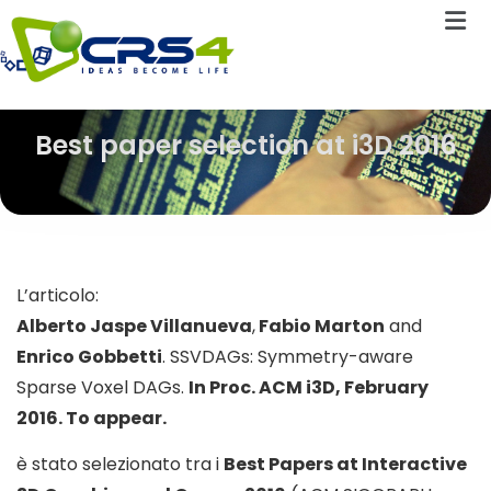
Best paper selection at i3D 2016
L’articolo:
Alberto Jaspe Villanueva
,
Fabio Marton
and
Enrico Gobbetti
. SSVDAGs: Symmetry-aware
Sparse Voxel DAGs.
In Proc. ACM i3D, February
2016. To appear.
è stato selezionato tra i
Best Papers at Interactive