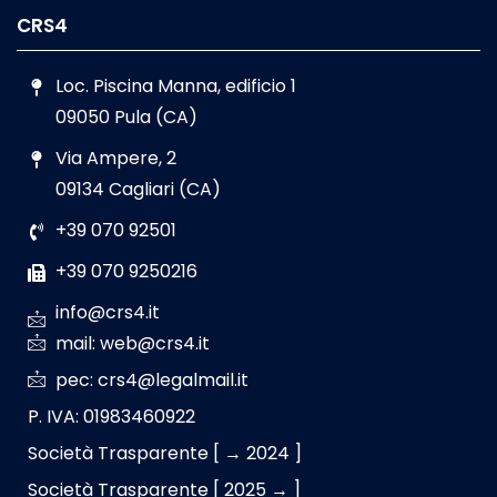
CRS4
Loc. Piscina Manna, edificio 1
09050 Pula (CA)
Via Ampere, 2
09134 Cagliari (CA)
+39 070 92501
+39 070 9250216
info@crs4.it
mail: web@crs4.it
pec: crs4@legalmail.it
P. IVA: 01983460922
Società Trasparente [ → 2024 ]
Società Trasparente [ 2025 → ]