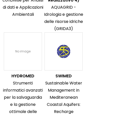
conDivise per Analisi
Realizzativo 4)
di dati e Applicazioni
AQUAGRID -
Ambientali
Idrologia e gestione
delle risorse idriche
(GRIDA3)
No image
HYDROMED
SWIMED
Strumenti
Sustainable Water
informatici avanzati
Management in
per la salvaguardia
Mediteranean
e la gestione
Coastal Aquifers:
ottimale delle
Recharge