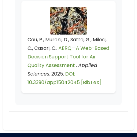
Cau, P., Muroni, D., Satta, G., Milesi,
C., Casari, C..
AERQ—A Web-Based
Decision Support Tool for Air
Quality Assessment
.
Applied
Sciences
. 2025.
DOI:
10.3390/app15042045
[BibTeX]