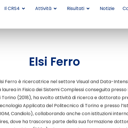
Il CRS4
Attività
Risultati
Notizie
Co
Elsi Ferro
lsi Ferro è ricercatrice nel settore Visual and Data-Inte
a laurea in Fisica dei Sistemi Complessi conseguita presso i
i Torino (2018), ha svolto attività di ricerca e dottorato p
ecnologia Applicata del Politecnico di Torino e presso l’I
IIGM, Candiolo), collaborando anche con istituzioni internaz
ires, dove ha trascorso parte della sua formazione dottora