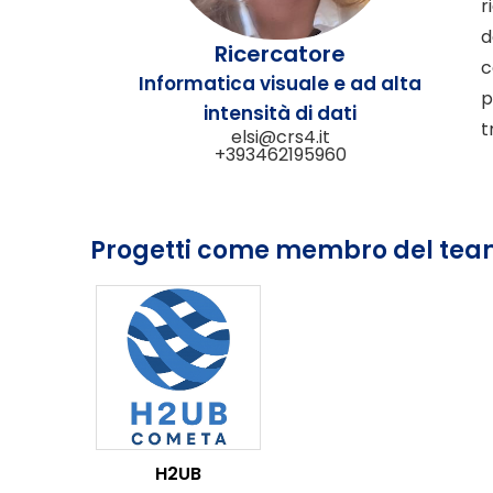
r
d
Ricercatore
c
Informatica visuale e ad alta
p
intensità di dati
t
elsi@crs4.it
+393462195960
Progetti come membro del te
H2UB