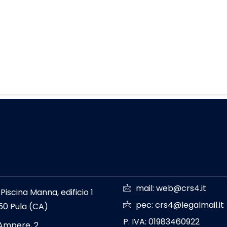
mail: web@crs4.it
 Piscina Manna, edificio 1
pec: crs4@legalmail.it
50 Pula (CA)
P. IVA: 01983460922
 Ampere, 2