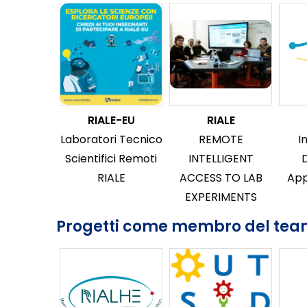
RIALE-EU
RIALE
Laboratori Tecnico
REMOTE
I
Scientifici Remoti
INTELLIGENT
D
RIALE
ACCESS TO LAB
Ap
EXPERIMENTS
Progetti come membro del te