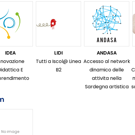
IDEA
LIDI
ANDASA
nnovazione
Tutti a Iscol@ Linea
Accesso al network
idattica E
B2
dinamico delle
C
prendimento
attivita nella
m
Sardegna artistica
s
am
No image