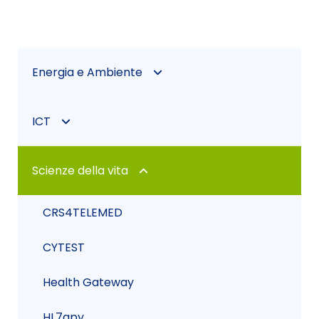
Energia e Ambiente
Biofissazione di co2 da microalghe
ICT
CRS4-2
ACTIVE
Scienze della vita
EIAGRID
CORVO3D
CRS4TELEMED
DEEPFRAMEWORK
CYTEST
GREEN
Health Gateway
Hypergate
HL7apy