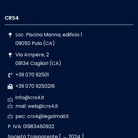
CRS4
Loc. Piscina Manna, edificio 1
09050 Pula (CA)
Via Ampere, 2
09134 Cagliari (CA)
+39 070 92501
+39 070 9250216
info@crs4.it
mail: web@crs4.it
pec: crs4@legalmail.it
P. IVA: 01983460922
Società Trasparente [ → 2024 ]