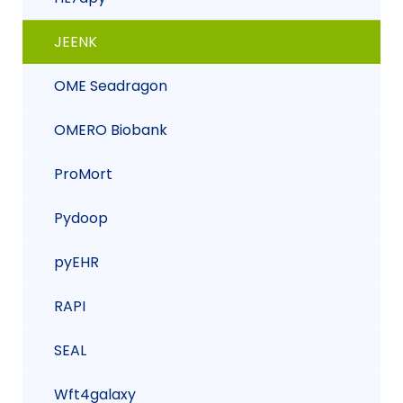
HYPERPEER
JEENK
IN3-3D
OME Seadragon
MADAME3D
OMERO Biobank
M.U.C.C.A.
ProMort
MURTIC
Pydoop
Opinion Mining Framework
pyEHR
Overtheview
RAPI
PICKAROCK
SEAL
PRODIS
Wft4galaxy