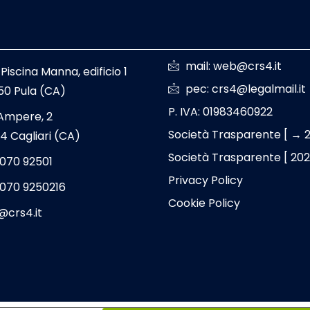
mail: web@crs4.it
 Piscina Manna, edificio 1
pec: crs4@legalmail.it
50 Pula (CA)
P. IVA: 01983460922
 Ampere, 2
Società Trasparente [ → 
4 Cagliari (CA)
Società Trasparente [ 20
 070 92501
Privacy Policy
 070 9250216
Cookie Policy
@crs4.it