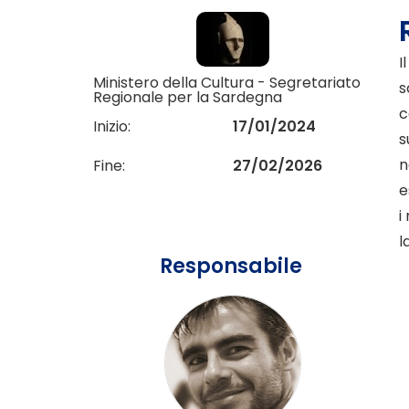
I
Ministero della Cultura - Segretariato
s
Regionale per la Sardegna
c
Inizio:
17/01/2024
s
n
Fine:
27/02/2026
e
i
l
Responsabile