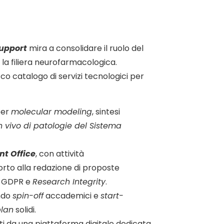
Support
mira a consolidare il ruolo del
 la filiera neurofarmacologica.
cco catalogo di servizi tecnologici per
er
molecular modeling
, sintesi
n vivo di patologie del Sistema
nt Office
, con attività
porto alla redazione di proposte
su GDPR e
Research Integrity
.
ndo
spin-off
accademici e
start-
plan
solidi.
tati da una piattaforma digitale dedicata