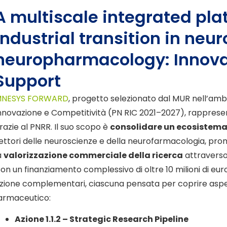
A multiscale integrated pla
industrial transition in neu
neuropharmacology: Innova
Support
NESYS FORWARD
, progetto selezionato dal MUR nell’am
nnovazione e Competitività (PN RIC 2021–2027), rappresent
razie al PNRR. Il suo scopo è
consolidare un ecosistema
ettori delle neuroscienze e della neurofarmacologia, pr
a
valorizzazione commerciale della ricerca
attraverso
on un finanziamento complessivo di oltre 10 milioni di euro, 
zione complementari, ciascuna pensata per coprire aspetti
armaceutico:
Azione 1.1.2 – Strategic Research Pipeline