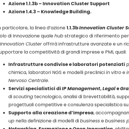
Azione 1.1.3b – Innovation Cluster Support
Azione 1.4.3 – Knowledge Building.
n particolare, la linea d’azione
1.1.3b
Innovation Cluster 
olo di Innovazione quale
hub
strategico di riferimento per
’
Innovation Cluster
offrirà infrastrutture avanzate e un ri
upportare la competitività di grandi imprese e PMI, quali:
Infrastrutture condivise e laboratori potenziati
p
chimica, laboratori NGS e modelli preclinici
in
vitro
e
i
Nervoso Centrale
.
Servizi specialistici di
IP Management
,
Legal
e
Gra
di
scouting
tecnologico, analisi di brevettabilità, sup
progettuali competitive e consulenza specialistica 
Supporto alla creazione d’impresa
, accompagna
up
nella definizione di modelli di
business
e
business 
Networking
, Formazione e
Open Innovation
, abili