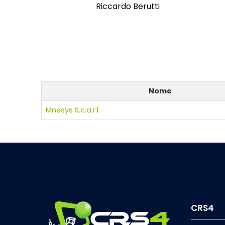
Riccardo Berutti
Nome
Mnesys S.c.a.r.l.
CRS4