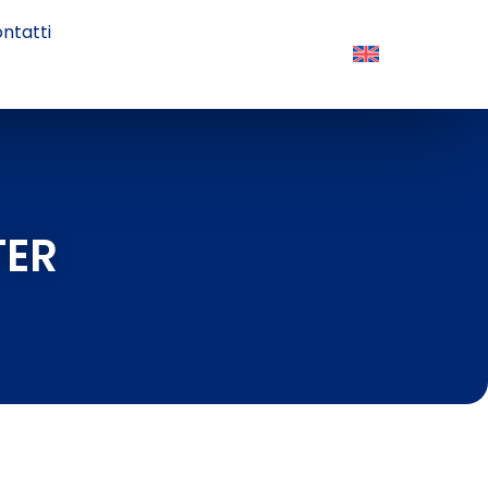
ntatti
TER