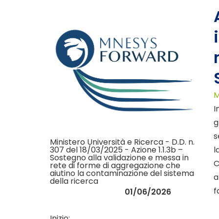
M
I
g
s
Ministero Università e Ricerca - D.D. n.
l
307 del 18/03/2025 - Azione 1.1.3b –
Sostegno alla validazione e messa in
C
rete di forme di aggregazione che
aiutino la contaminazione del sistema
a
della ricerca
f
01/06/2026
Inizio: