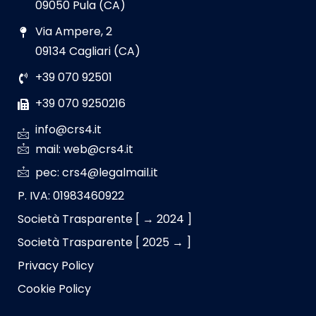
09050 Pula (CA)
Via Ampere, 2
09134 Cagliari (CA)
+39 070 92501
+39 070 9250216
info@crs4.it
mail: web@crs4.it
pec: crs4@legalmail.it
P. IVA: 01983460922
Società Trasparente [ → 2024 ]
Società Trasparente [ 2025 → ]
Privacy Policy
Cookie Policy