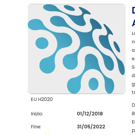
L
n
a
e
S
d
g
t
EU H2020
D
B
Inizio:
01/12/2018
E
Fine:
31/05/2022
p