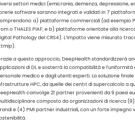
iversi settori medici (emicrania, demenza, depressione, ecc.
ibrerie software saranno integrati e validati in 7 piattafo
omprendono: a) piattaforme commerciali (ad esempio PHI
rom o THALES PIAF; e b) piattaforme orientate alla ricer
igital Pathology del CRS4). L’impatto viene misurato tra
ttmip).
razie a questo approccio, DeepHealth standardizzerà anch
pplicazioni di DL e sosterrà la compatibilità e l’uniformità d
ersonale medico e dagli utenti esperti. La soluzione final
nfrastrutture HPC, da quelle dei centri di supercalcolo a qu
eepHealth coinvolge 21 partner provenienti da 9 paesi e
ultidisciplinare composto da organizzazioni di ricerca (9),
randi e (4) PMI partner industriali, con un forte impegno 
ostenibilità.