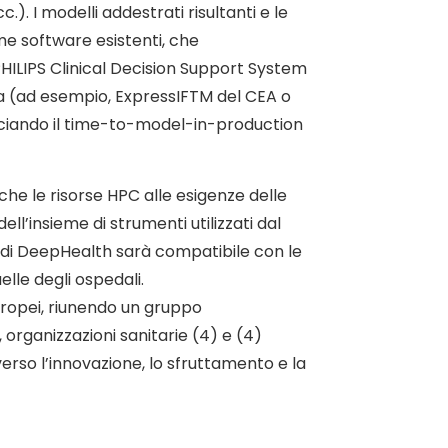
). I modelli addestrati risultanti e le
rme software esistenti, che
LIPS Clinical Decision Support System
ca (ad esempio, ExpressIFTM del CEA o
cciando il time-to-model-in-production
e le risorse HPC alle esigenze delle
ell’insieme di strumenti utilizzati dal
e di DeepHealth sarà compatibile con le
elle degli ospedali.
uropei, riunendo un gruppo
 organizzazioni sanitarie (4) e (4)
verso l’innovazione, lo sfruttamento e la