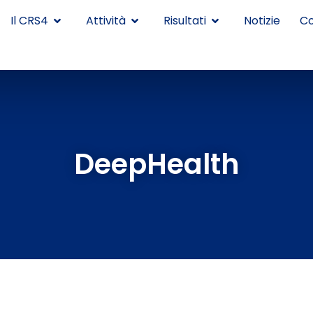
Il CRS4
Attività
Risultati
Notizie
Co
DeepHealth