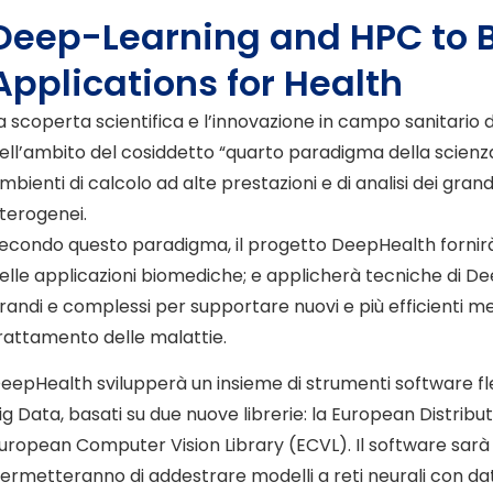
Deep-Learning and HPC to 
Applications for Health
a scoperta scientifica e l’innovazione in campo sanitar
ell’ambito del cosiddetto “quarto paradigma della scienza”,
mbienti di calcolo ad alte prestazioni e di analisi dei gran
terogenei.
econdo questo paradigma, il progetto DeepHealth fornirà 
elle applicazioni biomediche; e applicherà tecniche di D
randi e complessi per supportare nuovi e più efficienti me
rattamento delle malattie.
eepHealth svilupperà un insieme di strumenti software fles
ig Data, basati su due nuove librerie: la European Distrib
uropean Computer Vision Library (ECVL). Il software sarà 
ermetteranno di addestrare modelli a reti neurali con da