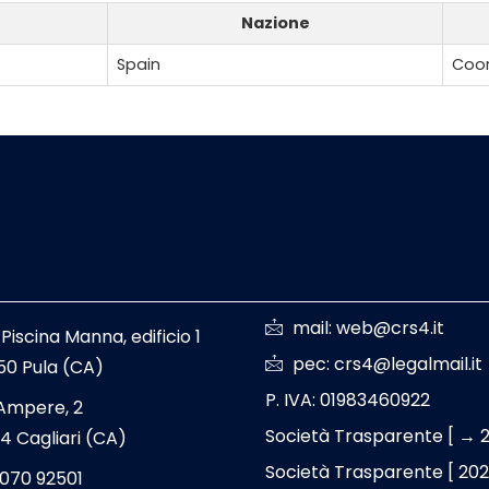
Nazione
Spain
Coor
mail: web@crs4.it
 Piscina Manna, edificio 1
pec: crs4@legalmail.it
50 Pula (CA)
P. IVA: 01983460922
 Ampere, 2
Società Trasparente [ → 
4 Cagliari (CA)
Società Trasparente [ 20
 070 92501