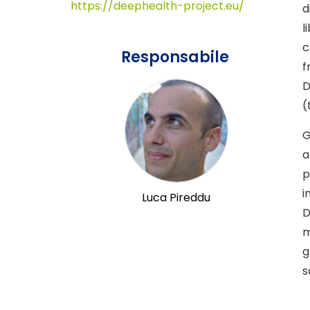
https://deephealth-project.eu/
d
l
c
Responsabile
f
D
(
G
a
p
i
Luca Pireddu
D
m
g
s