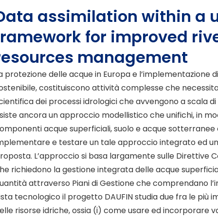
Data assimilation within a 
framework for improved riv
resources management
a protezione delle acque in Europa e l’implementazione 
ostenibile, costituiscono attività complesse che necess
cientifica dei processi idrologici che avvengono a scala di 
siste ancora un approccio modellistico che unifichi, in mo
omponenti acque superficiali, suolo e acque sotterranee de
mplementare e testare un tale approccio integrato ed unif
roposta. L’approccio si basa largamente sulle Direttive C
he richiedono la gestione integrata delle acque superficial
uantità attraverso Piani di Gestione che comprendano l’in
ista tecnologico il progetto DAUFIN studia due fra le più im
elle risorse idriche, ossia (i) come usare ed incorporare vari 