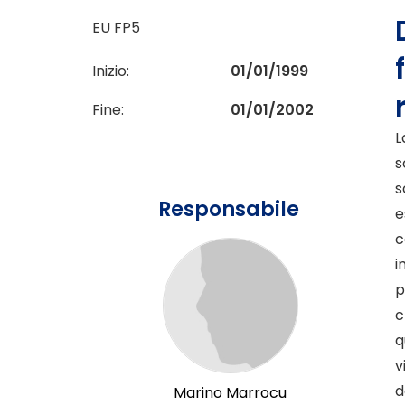
EU FP5
Inizio:
01/01/1999
Fine:
01/01/2002
L
s
s
Responsabile
e
c
i
p
c
q
v
d
Marino Marrocu