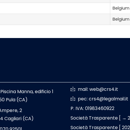
Belgium
Belgium
mail: web@crs4.it
 Piscina Manna, edificio 1
pec: crs4@legalmail.it
50 Pula (CA)
P. IVA: 01983460922
 Ampere, 2
Società Trasparente [ → 
4 Cagliari (CA)
Società Trasparente [ 20
 070 92501