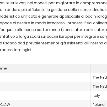
ati telerilevati, nei modelli per migliorare la comprensione 
er rendere più efficiente la gestione delle risorse idriche 
odellistico unificato e generale applicabile ai bacini idrog
apace di gestire in modo integrato i processi fisici collegati
’acqua e alle acque sotterranee (zona satura ed insatura)
entativo a larga scala sui bacini Europei per integrare so
d usando dati prevalentemente già esistenti, all’interno d
rocessi idrologici
ome
The Net
The Net
Italy
OCLAW
Poland