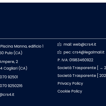
mail: web@crs4.it
 Piscina Manna, edificio 1
pec: crs4@legalmail.it
50 Pula (CA)
P. IVA: 01983460922
 Ampere, 2
Società Trasparente [ → 
4 Cagliari (CA)
Società Trasparente [ 20
 070 92501
Privacy Policy
 070 9250216
Cookie Policy
@crs4.it