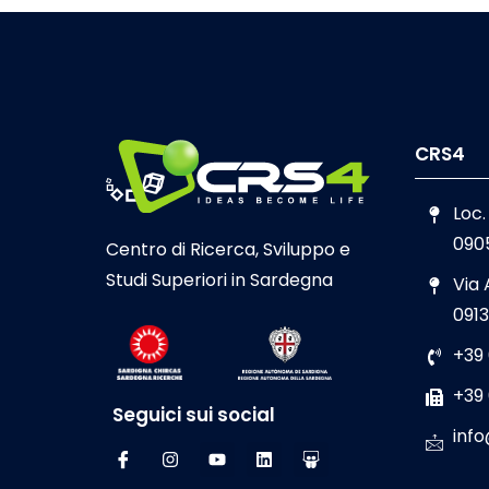
CRS4
Loc.
090
Centro di Ricerca, Sviluppo e
Studi Superiori in Sardegna
Via
0913
+39
+39
Seguici sui social
info