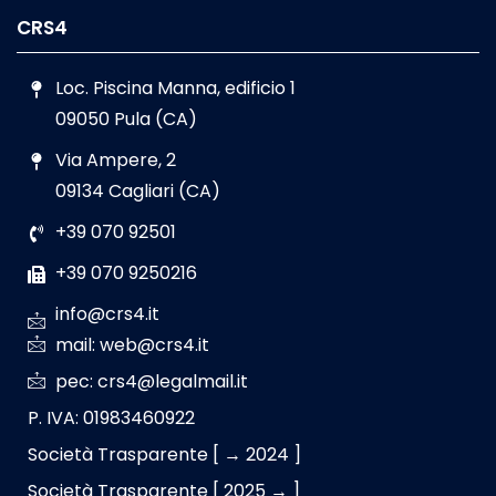
CRS4
Loc. Piscina Manna, edificio 1
09050 Pula (CA)
Via Ampere, 2
09134 Cagliari (CA)
+39 070 92501
+39 070 9250216
info@crs4.it
mail: web@crs4.it
pec: crs4@legalmail.it
P. IVA: 01983460922
Società Trasparente [ → 2024 ]
Società Trasparente [ 2025 → ]