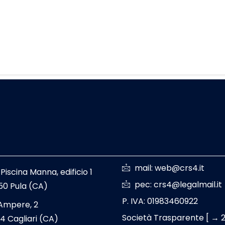
mail: web@crs4.it
 Piscina Manna, edificio 1
pec: crs4@legalmail.it
50 Pula (CA)
P. IVA: 01983460922
 Ampere, 2
Società Trasparente [ → 
4 Cagliari (CA)