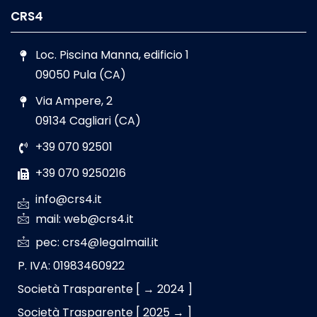
CRS4
Loc. Piscina Manna, edificio 1
09050 Pula (CA)
Via Ampere, 2
09134 Cagliari (CA)
+39 070 92501
+39 070 9250216
info@crs4.it
mail: web@crs4.it
pec: crs4@legalmail.it
P. IVA: 01983460922
Società Trasparente [ → 2024 ]
Società Trasparente [ 2025 → ]