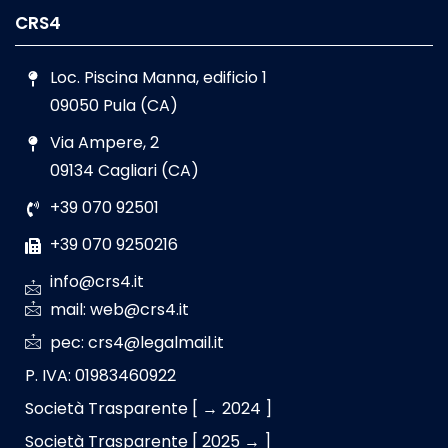
CRS4
Loc. Piscina Manna, edificio 1
09050 Pula (CA)
Via Ampere, 2
09134 Cagliari (CA)
+39 070 92501
+39 070 9250216
info@crs4.it
mail: web@crs4.it
pec: crs4@legalmail.it
P. IVA: 01983460922
Società Trasparente [ → 2024 ]
Società Trasparente [ 2025 → ]