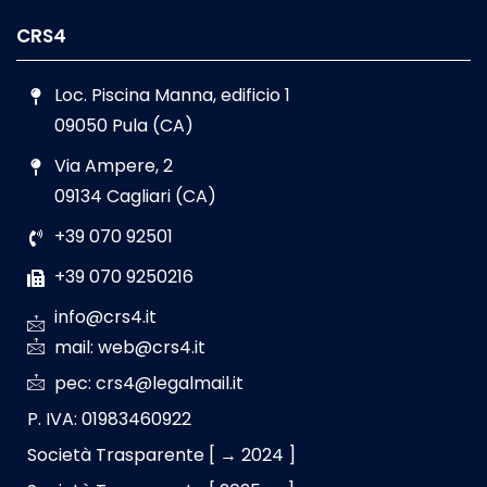
CRS4
Loc. Piscina Manna, edificio 1
09050 Pula (CA)
Via Ampere, 2
09134 Cagliari (CA)
+39 070 92501
+39 070 9250216
info@crs4.it
mail: web@crs4.it
pec: crs4@legalmail.it
P. IVA: 01983460922
Società Trasparente [ → 2024 ]