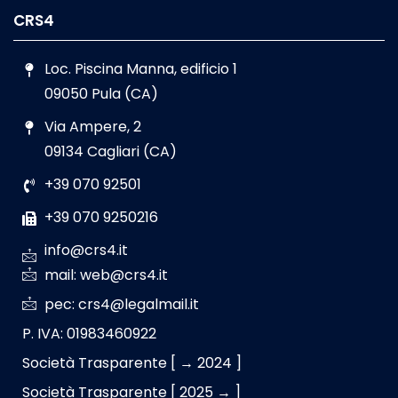
CRS4
Loc. Piscina Manna, edificio 1
09050 Pula (CA)
Via Ampere, 2
09134 Cagliari (CA)
+39 070 92501
+39 070 9250216
info@crs4.it
mail: web@crs4.it
pec: crs4@legalmail.it
P. IVA: 01983460922
Società Trasparente [ → 2024 ]
Società Trasparente [ 2025 → ]