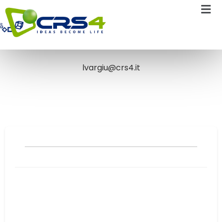
Laura Vargiu
lvargiu@crs4.it