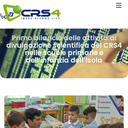
Primo bilancio delle attività di
divulgazione scientifica del CRS4
nelle scuole primarie e
dell’infanzia dell’Isola