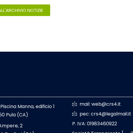
LL'ARCHIVIO NOTIZIE
mail: web@crs4.it
 Piscina Manna, edificio 1
pec: crs4@legalmail.it
50 Pula (CA)
P. IVA: 01983460922
 Ampere, 2