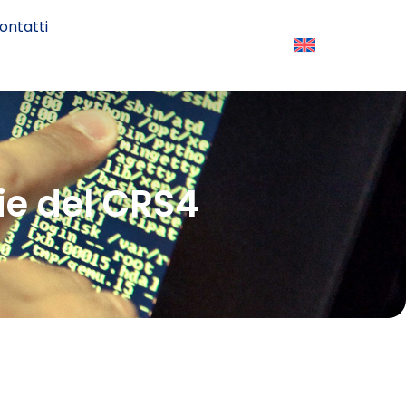
ontatti
ie del CRS4