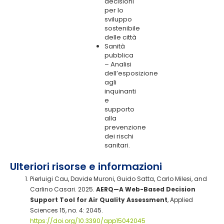
decisioni
per lo
sviluppo
sostenibile
delle città
Sanità
pubblica
– Analisi
dell’esposizione
agli
inquinanti
e
supporto
alla
prevenzione
dei rischi
sanitari.
Ulteriori risorse e informazioni
Pierluigi Cau, Davide Muroni, Guido Satta, Carlo Milesi, and
Carlino Casari. 2025.
AERQ—A Web-Based Decision
Support Tool for Air Quality Assessment
, Applied
Sciences 15, no. 4: 2045.
https://doi.org/10.3390/app15042045