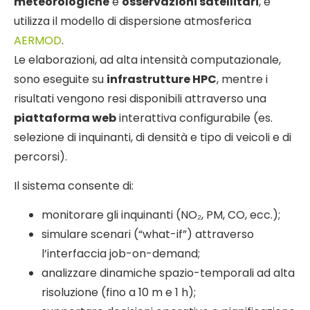
meteorologiche
e
osservazioni satellitari
, e
utilizza il modello di dispersione atmosferica
AERMOD
.
Le elaborazioni, ad alta intensità computazionale,
sono eseguite su
infrastrutture HPC
, mentre i
risultati vengono resi disponibili attraverso una
piattaforma web
interattiva configurabile (es.
selezione di inquinanti, di densità e tipo di veicoli e di
percorsi).
Il sistema consente di:
monitorare gli inquinanti (NO₂, PM, CO, ecc.);
simulare scenari (“what-if”) attraverso
l’interfaccia job-on-demand;
analizzare dinamiche spazio-temporali ad alta
risoluzione (fino a 10 m e 1 h);