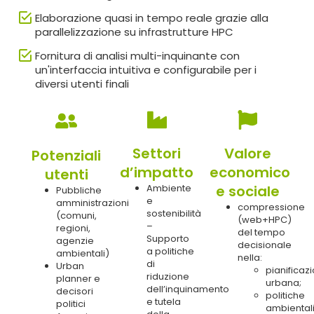
Elaborazione quasi in tempo reale grazie alla
parallelizzazione su infrastrutture HPC
Fornitura di analisi multi-inquinante con
un'interfaccia intuitiva e configurabile per i
diversi utenti finali
Settori
Valore
Potenziali
d’impatto
economico
utenti
Ambiente
e sociale
Pubbliche
e
amministrazioni
compressione
sostenibilità
(comuni,
(web+HPC)
–
regioni,
del tempo
Supporto
agenzie
decisionale
a politiche
ambientali)
nella:
di
Urban
pianificaz
riduzione
planner e
urbana;
dell’inquinamento
decisori
politiche
e tutela
politici
ambiental