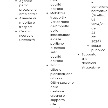
della
Agenzie
e
qualità
per la
complian
dell’aria
protezione
normativa
Mobilità e
ambientale
(Direttiva
trasporti –
Aziende di
UE
Valutazione
mobilità e
2024/2881
dell’impatto
trasporti
del
delle
Centri di
23
infrastrutture
ricerca e
ott
e delle
Università
2024)
politiche
salute
di traffico
pubblica.
sulla
Supporto
qualità
alle
dell’aria
decisioni
Smart
strategiche
cities e
pianificazione
urbana –
Ottimizzazione
della
gestione
urbana e
supporto
alle