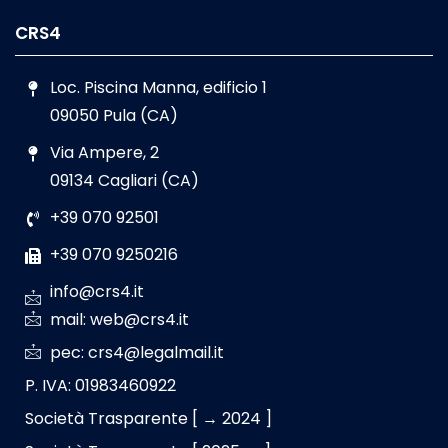
CRS4
Loc. Piscina Manna, edificio 1
09050 Pula (CA)
Via Ampere, 2
09134 Cagliari (CA)
+39 070 92501
+39 070 9250216
info@crs4.it
mail: web@crs4.it
pec: crs4@legalmail.it
P. IVA: 01983460922
Società Trasparente [ → 2024 ]