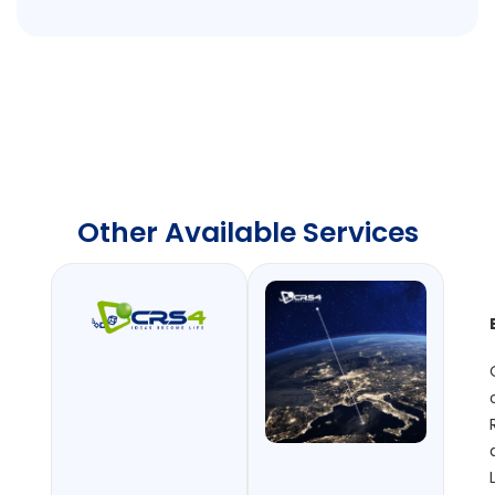
Other Available Services
Logo
CRS4
[Zip]
Logo use
guidelines
[PDF]