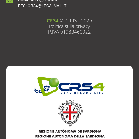
PEC: CRS4@LEGALMAIL.IT
CRS4
©
1993 - 2025
Politica sulla privacy
P.IVA 01983460922